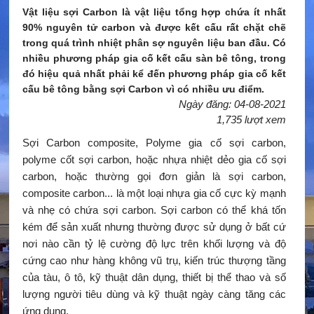
Vật liệu sợi Carbon là vật liệu tổng hợp chứa ít nhất
90% nguyên tử carbon và được kết cấu rất chặt chẽ
trong quá trình nhiệt phân sợ nguyên liệu ban đầu. Có
nhiều phương pháp gia cố kết cấu sàn bê tông, trong
đó hiệu quả nhất phải kể đến phương pháp gia cố kết
cấu bê tông bằng sợi Carbon vì có nhiều ưu điểm.
Ngày đăng: 04-08-2021
1,735 lượt xem
Sợi Carbon composite, Polyme gia cố sợi carbon,
polyme cốt sợi carbon, hoặc nhựa nhiệt dẻo gia cố sợi
carbon, hoặc thường gọi đơn giản là sợi carbon,
composite carbon... là một loại nhựa gia cố cực kỳ mạnh
và nhẹ có chứa sợi carbon. Sợi carbon có thể khá tốn
kém để sản xuất nhưng thường được sử dụng ở bất cứ
nơi nào cần tỷ lệ cường độ lực trên khối lượng và độ
cứng cao như hàng không vũ trụ, kiến trúc thượng tầng
của tàu, ô tô, kỹ thuật dân dụng, thiết bị thể thao và số
lượng người tiêu dùng và kỹ thuật ngày càng tăng các
ứng dụng.