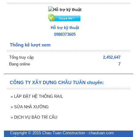
Hỗ trợ kỹ thuật
0988373605
Thống kê lượt xem
Tổng truy cập
2,452,647
Đang online
7
CÔNG TY XÂY DỰNG CHÂU TUẤN chuyên:
»
LẮP ĐẶT HỆ THỐNG RAIL
»
SỬA NHÀ XƯỞNG
»
DỊCH VỤ BẢO TRÌ CẨU
Copyright © 2015 Chau Tuan Construction - chautuan.com