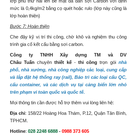
lớp phủ thứ hai lên bề mặt đã dán sợi Carbon với định
mức là 0,4kg/m2 bằng cọ quét hoặc rulo (lớp này cũng là
lớp hoàn thiện)
Bước 7: Hoàn thiện
Che đậy kỹ vị trí thi công, chờ khô và nghiệm thu công
trình gia cố kết cấu bằng sơi carbon.
Công ty TNHH Xây dựng TM và DV
Châu
Tuấn
chuyên
thiết kế
-
thi công
trọn gói
nhà
phố
,
nhà xưởng, nhà công nghiệp
các loại,
cung cấp
và lắp đặt hệ thống ray (rail)
,
Bảo trì các loại cẩu QC,
cẩu container
, và
các dịch vụ tại cảng biển lớn nhỏ
trên phạm vi toàn quốc và quốc tế
.
Mọi thông tin cần được hỗ trợ thêm vui lòng liên hệ:
Địa chỉ
: 158/22 Hoàng Hoa Thám, P.12, Quận Tân Bình,
TPHCM.
Hotline
:
028 2248 6888
-
0988 373 605