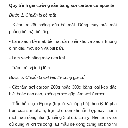
Quy trình gia cường sàn bằng sơi carbon composite
Bước 1: Chuẩn bị bề mặt
- Kiểm tra độ phẳng của bề mặt. Dùng máy mài mài
phẳng bề mặt bê tông.
- Làm sạch bề mặt, bề mặt cần phải khô và sạch, không
dính dầu mỡ, sơn và bụi bẩn.
- Làm sạch bằng máy nén khí
- Trám trét vị trí bị lõm.
Bước 2: Chuẩn bị vật liệu thi công gia cố
- Cắt tấm sợi carbon 200g hoặc 300g bằng loại kéo đặc
biệt hoặc dao cạo, không được gấp tấm sợi Carbon
- Trỗn hỗn hợp Epoxy (lớp lót và lớp phủ) theo tỷ lệ pha
trộn của sản phẩm, trộn cho đến khi hỗn hợp này thành
một màu đồng nhất (khoảng 3 phút). Lưu ý: Nên trộn vừa
đủ dùng vì khi thi công lâu mẫu sẽ đóng cứng rất khó thi