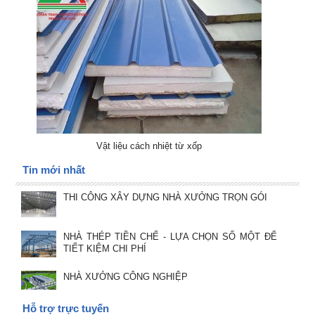
Vật liệu cách nhiệt từ xốp
Tin mới nhất
THI CÔNG XÂY DỰNG NHÀ XƯỞNG TRỌN GÓI
NHÀ THÉP TIỀN CHẾ - LỰA CHỌN SỐ MỘT ĐỂ
TIẾT KIỆM CHI PHÍ
NHÀ XƯỞNG CÔNG NGHIỆP
Hỗ trợ trực tuyến