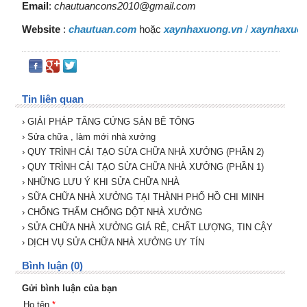
Email
:
chautuancons2010@gmail.com
Website
:
chautuan.com
hoặc
xaynhaxuong.vn
/
xaynhaxuon
Tin liên quan
› GIẢI PHÁP TĂNG CỨNG SÀN BÊ TÔNG
› Sửa chữa , làm mới nhà xưởng
› QUY TRÌNH CẢI TẠO SỬA CHỮA NHÀ XƯỞNG (PHẦN 2)
› QUY TRÌNH CẢI TẠO SỬA CHỮA NHÀ XƯỞNG (PHẦN 1)
› NHỮNG LƯU Ý KHI SỬA CHỮA NHÀ
› SỮA CHỮA NHÀ XƯỞNG TẠI THÀNH PHỐ HỒ CHI MINH
› CHỐNG THẤM CHỐNG DỘT NHÀ XƯỞNG
› SỬA CHỮA NHÀ XƯỞNG GIÁ RẺ, CHẤT LƯỢNG, TIN CẬY
› DỊCH VỤ SỬA CHỮA NHÀ XƯỞNG UY TÍN
Bình luận (0)
Gửi bình luận của bạn
Họ tên
*