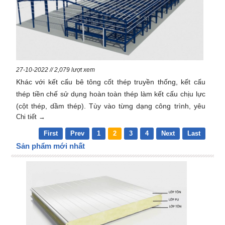
27-10-2022 // 2,079 lượt xem
Khác với kết cấu bê tông cốt thép truyền thống, kết cấu
thép tiền chế sử dụng hoàn toàn thép làm kết cấu chịu lực
(cột thép, dầm thép). Tùy vào từng dạng công trình, yêu
Chi tiết →
cầu không gian, tải trọng… mà sử dụng những cấu kiện
phù hợp.
First
Prev
1
2
3
4
Next
Last
Sản phẩm mới nhất