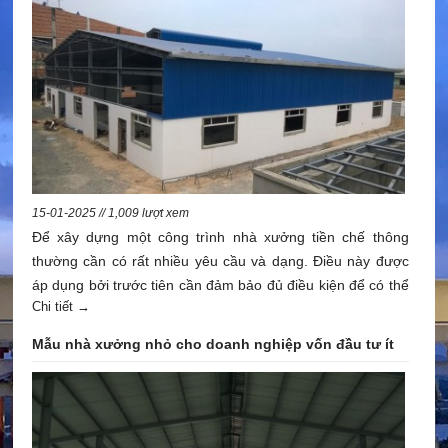
15-01-2025 // 1,009 lượt xem
Để xây dựng một công trình nhà xưởng tiền chế thông
thường cần có rất nhiều yêu cầu và dạng. Điều này được
áp dụng bởi trước tiên cần đảm bảo đủ điều kiện để có thể
Chi tiết →
tiến hành thi công. Rồi sau đó tùy vào yêu cầu sản xuất thì
các dạng nhà xưởng sẽ được xây dựng sao cho phù hợp.
Mẫu nhà xưởng nhỏ cho doanh nghiệp vốn đầu tư ít