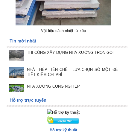
Vật liệu cách nhiệt từ xốp
Tin mới nhất
THI CÔNG XÂY DỰNG NHÀ XƯỞNG TRỌN GÓI
NHÀ THÉP TIỀN CHẾ - LỰA CHỌN SỐ MỘT ĐỂ
TIẾT KIỆM CHI PHÍ
NHÀ XƯỞNG CÔNG NGHIỆP
Hỗ trợ trực tuyến
Hỗ trợ kỹ thuật