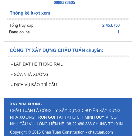
0988373605
Thống kê lượt xem
Tổng truy cập
2,453,750
Đang online
1
CÔNG TY XÂY DỰNG CHÂU TUẤN chuyên:
»
LẮP ĐẶT HỆ THỐNG RAIL
»
SỬA NHÀ XƯỞNG
»
DỊCH VỤ BẢO TRÌ CẨU
XÂY NHÀ XƯỞNG
CHÂU TUẤN LÀ CÔNG TY XÂY DỰNG CHUYÊN XÂY DỰNG
NHÀ XƯỞNG TRỌN GÓI TẠI TP.HỒ CHÍ MINH QUÝ VỊ CÓ
NHU CẦU VUI LÒNG LIÊN HỆ :08.22 486 888 CHÚNG TÔI XIN
TRÂN TRỌNG ĐƯỢC PHỤC VỤ QUÝ VỊ .
Copyright © 2015 Chau Tuan Construction - chautuan.com