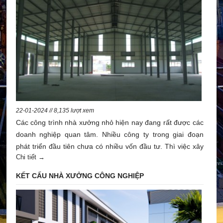
22-01-2024 // 8,135 lượt xem
Các công trình nhà xưởng nhỏ hiện nay đang rất được các
doanh nghiệp quan tâm. Nhiều công ty trong giai đoạn
phát triển đầu tiên chưa có nhiều vốn đầu tư. Thì việc xây
Chi tiết →
dựng các mẫu nhà xưởng nhỏ là giải pháp hợp lý nhất.
Các công trình này phổ biến ở nhiều loại công trình từ như:
KẾT CẤU NHÀ XƯỞNG CÔNG NGHIỆP
may, sản xuất gỗ,… đối với nhiều doanh nghiệp họ luôn
mong muốn dù nhà xưởng quy mô lớn hay nhỏ, hoạt động
trong lĩnh vực gì thì nó vẫn phải đảm bảo hiệu quả hoạt
động, hiệu quả kinh tế tốt nhất.