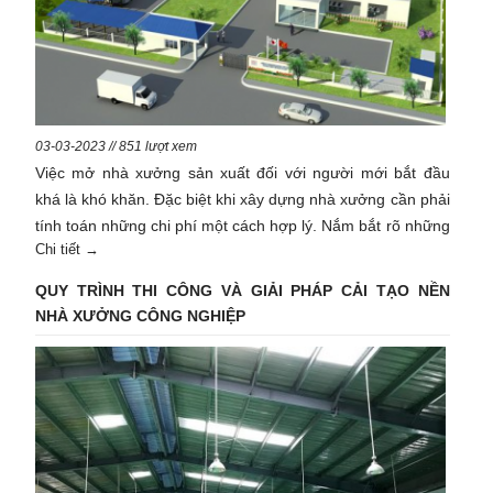
03-03-2023 // 851 lượt xem
Việc mở nhà xưởng sản xuất đối với người mới bắt đầu
khá là khó khăn. Đặc biệt khi xây dựng nhà xưởng cần phải
tính toán những chi phí một cách hợp lý. Nắm bắt rõ những
Chi tiết →
định mức xây dựng nhà xưởng sẽ giúp doanh nghiệp đảm
bảo công tác xây dựng đúng theo quy định của pháp luật
QUY TRÌNH THI CÔNG VÀ GIẢI PHÁP CẢI TẠO NỀN
và dự toán chi phí một cách phù hợp.
NHÀ XƯỞNG CÔNG NGHIỆP