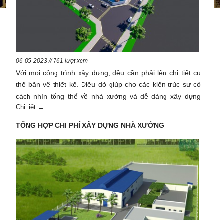
06-05-2023 // 761 lượt xem
Với mọi công trình xây dựng, đều cần phải lên chi tiết cụ
thể bản vẽ thiết kế. Điều đó giúp cho các kiến trúc sư có
cách nhìn tổng thể về nhà xưởng và dễ dàng xây dựng
Chi tiết →
hơn. Khi cho xây dựng nhà xưởng may công nghiệp cũng
cần quan tâm đến bản vẽ nhà xưởng. Bản vẽ thiết kế
TỔNG HỢP CHI PHÍ XÂY DỰNG NHÀ XƯỞNG
xưởng may công nghiệp cần thể hiện rõ cách lắp đặt và
cách bố trí các máy móc thiết bị dây chuyền may một cách
hợp lý. Giúp quá trình làm việc được thuận tiện và đạt
năng suất hiệu quả nhất, đặc biệt đảm bảo an toàn lao
động.