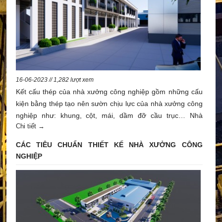
16-06-2023 // 1,282 lượt xem
Kết cấu thép của nhà xưởng công nghiệp gồm những cấu
kiện bằng thép tạo nên sườn chịu lực của nhà xưởng công
nghiệp như: khung, cột, mái, dầm đỡ cầu trục… Nhà
Chi tiết →
xưởng công nghiệp, trong đó tiến hành các quá trình sản
xuất, có những đặc điểm riêng, khác với nhà dân dụng
CÁC TIÊU CHUẨN THIẾT KẾ NHÀ XƯỞNG CÔNG
thông thường. Loại nhà xưởng phổ biến nhất là nhà xưởng
NGHIỆP
công nghiệp 1 tầng, với các yêu cầu đặc biệt: nhịp nhà
thường rộng, chiều cao lớn và có cẩu trục hoạt động.