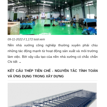
09-11-2022 // 1,172 lượt xem
Nền nhà xưởng công nghiệp thường xuyên phải chịu
những tác động mạnh từ hoạt động sản xuất và môi trường
làm việc. Bởi vậy cấu tạo của nền nhà xưởng có chắc chắn
Chi tiết →
hay không cũng là yếu tố ảnh hưởng phần lớn đến năng
suất lao động và chất lượng của sản phẩm.
KẾT CẤU THÉP TIỀN CHẾ - NGUYÊN TẮC TÍNH TOÁN
VÀ ỨNG DỤNG TRONG XÂY DỰNG