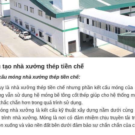
 tạo nhà xưởng thép tiền chế
cấu móng nhà xưởng thép tiền chế:
uy là nhà xưởng thép tiền chế nhưng phần kết cấu móng của
g vẫn sử dụng hệ móng bê tông cốt thép giúp cho hệ thống 
chắc chắn hơn trong quá trình sử dụng.
óng nhà xưởng là kết cấu kỹ thuật xây dựng nằm dưới cùng
 trình nhà xưởng. Móng là nơi có đảm nhiệm chịu truyền tải t
rên xuống và vào nền đất bên dưới đảm bảo sự chắn chắn của 
.