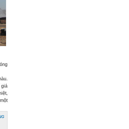
nóng
màu.
 giá
iệt,
 một
NG