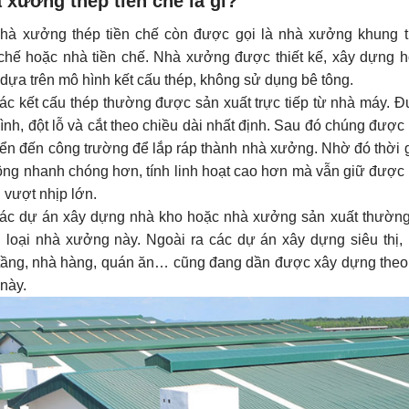
 xưởng thép tiền chế là gì?
hà xưởng thép tiền chế còn được gọi là nhà xưởng khung 
 chế hoặc nhà tiền chế. Nhà xưởng được thiết kế, xây dựng 
 dựa trên mô hình kết cấu thép, không sử dụng bê tông.
ác kết cấu thép thường được sản xuất trực tiếp từ nhà máy. 
hình, đột lỗ và cắt theo chiều dài nhất định. Sau đó chúng được
ển đến công trường để lắp ráp thành nhà xưởng. Nhờ đó thời 
công nhanh chóng hơn, tính linh hoạt cao hơn mà vẫn giữ được
 vượt nhịp lớn.
ác dự án xây dựng nhà kho hoặc nhà xưởng sản xuất thườn
 loại nhà xưởng này. Ngoài ra các dự án xây dựng siêu thị,
tầng, nhà hàng, quán ăn… cũng đang dần được xây dựng the
 này.