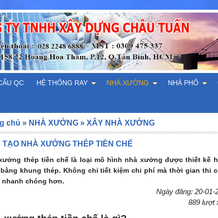
CẨU QC
HỆ THỐNG RAY
NHÀ XƯỞNG
NHÀ PHỐ
g chủ
»
NHÀ XƯỞNG
»
XÂY NHÀ XƯỞNG
 TẠO NHÀ XƯỞNG THÉP TIỀN CHẾ
xưởng thép tiền chế là loại mô hình nhà xưởng được thiết kế 
 bằng khung thép. Không chỉ tiết kiệm chi phí mà thời gian thi 
 nhanh chóng hơn.
Ngày đăng: 20-01-
889 lượt