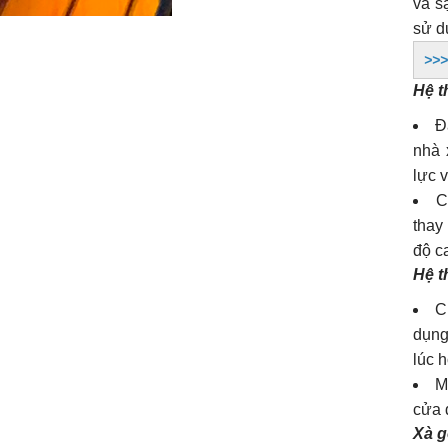
và s
sử d
>>
Hệ t
Đ
nhà 
lực 
C
thay
độ c
Hệ t
C
dụng
lúc 
M
cửa 
Xà g