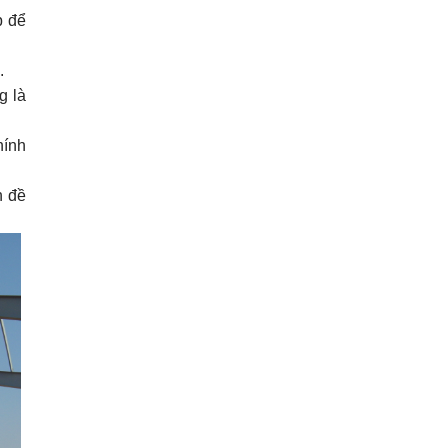
p để
.
g là
hính
n đề