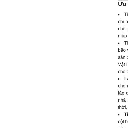
Ưu 
T
chi 
chế g
giúp
T
bão 
sản 
Vật 
cho 
L
chón
lắp 
nhà 
thời,
T
cột 