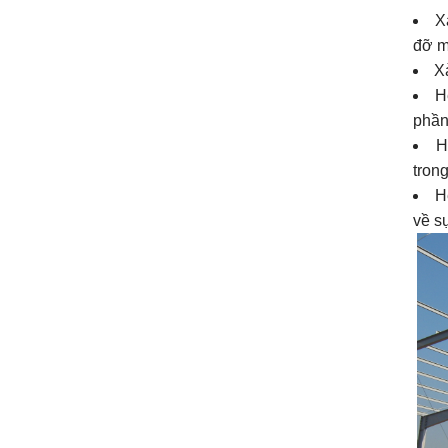
X
đỡ m
X
H
phần
H
tron
H
về s