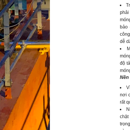
T
phải
móng
bảo 
công
dễ d
M
móng
độ t
móng
Nền 
V
nơi 
rất q
N
chặt
trọn