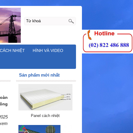
CÁCH NHIỆT
HÌNH VÀ VIDEO
Sản phẩm mới nhất
hoàn
công
Panel cách nhiệt
2025
 xem