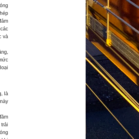
móng
thép
 đảm
 các
c và
ăng,
 mức
loại
, là
 này
 đầm
trải
bóng