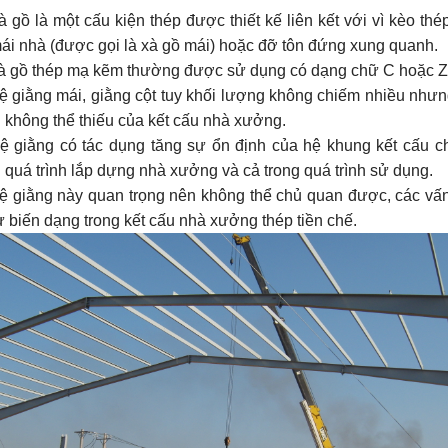
à gồ là một cấu kiện thép được thiết kế liên kết với vì kèo thé
ái nhà (được gọi là xà gồ mái) hoặc đỡ tôn đứng xung quanh.
à gồ thép mạ kẽm thường được sử dụng có dạng chữ C hoặc Z
ệ giằng mái, giằng cột tuy khối lượng không chiếm nhiều nhưn
 không thể thiếu của kết cấu nhà xưởng.
ệ giằng có tác dụng tăng sự ổn định của hệ khung kết cấu c
g quá trình lắp dựng nhà xưởng và cả trong quá trình sử dụng.
ệ giằng này quan trọng nên không thể chủ quan được, các vấ
ự biến dạng trong kết cấu nhà xưởng thép tiền chế.