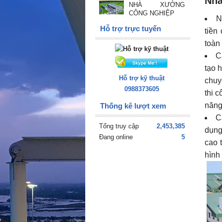
Nhà
NHÀ XƯỞNG
CÔNG NGHIỆP
N
Hỗ trợ trực tuyến
tiền
toàn
C
tạo 
Hỗ trợ kỹ thuật
chuy
0988373605
thi 
năng
Thống kê lượt xem
C
Tổng truy cập
2,453,385
dụng
Đang online
5
cao 
hình