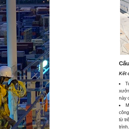
Cấu
Kết 
T
xưởn
này 
M
công
từ t
trình