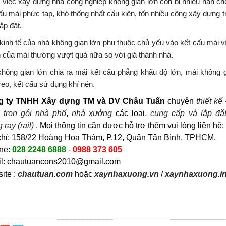
 việc xây dựng nhà công nghiệp không gian lớn còn bị nhiều hạn ch
ấu mái phức tạp, khó thống nhất cấu kiện, tốn nhiều công xây dựng t
lắp đặt.
kinh tế của nhà không gian lớn phụ thuộc chủ yếu vào kết cấu mái vì
 của mái thường vượt quá nữa so với giá thành nhà.
không gian lớn chia ra mái kết cấu phẳng khẩu độ lớn, mái không g
reo, kết cấu sử dụng khí nén.
g ty TNHH Xây dựng TM và DV Châu
Tuấn
chuyên
thiết kế 
 trọn gói nhà phố
,
nhà xưởng
các loại,
cung cấp và lắp đặ
 ray (rail)
. Mọi thông tin cần được hỗ trợ thêm vui lòng liên hệ:
chỉ: 158/22 Hoàng Hoa Thám, P.12, Quận Tân Bình, TPHCM.
ine:
028 2248 6888
-
0988 373 605
l: chautuancons2010@gmail.com
ite :
chautuan.com
hoặc
xaynhaxuong.vn
/
xaynhaxuong.in