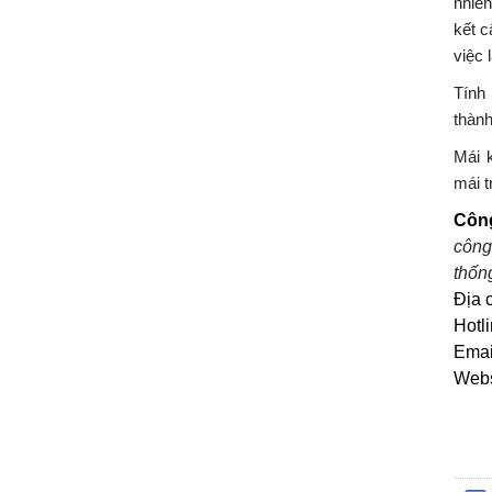
nhiên
kết c
việc 
Tính 
thành
Mái 
mái t
Côn
công
thống
Địa 
Hotl
Emai
Webs