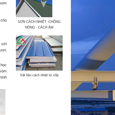
 xem
 cho
SƠN CÁCH NHIỆT -CHỐNG
NÓNG - CÁCH ÂM
 với
được
 học
 vòm
Vật liệu cách nhiệt từ xốp
hình