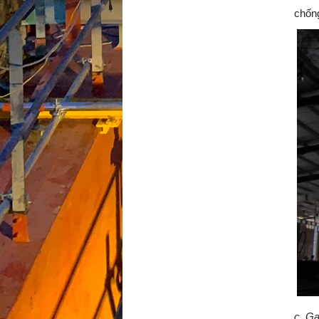
chống
c. Gạ