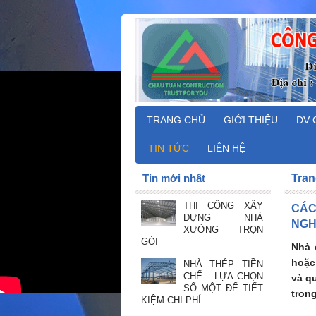
TRANG CHỦ
GIỚI THIỆU
DV 
TIN TỨC
LIÊN HỆ
Tin mới nhất
Tran
THI CÔNG XÂY
CÁC
DỰNG NHÀ
NGH
XƯỞNG TRỌN
GÓI
Nhà 
hoặc
NHÀ THÉP TIỀN
CHẾ - LỰA CHỌN
và q
SỐ MỘT ĐỂ TIẾT
tron
KIỆM CHI PHÍ