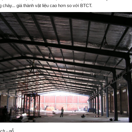
 cháy... giá thành vật liệu cao hơn so với BTCT.
ch - gỗ