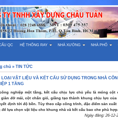
CẨU QC
HỆ THỐNG RAY
NHÀ XƯỞNG
NHÀ PHỐ
g chủ
»
TIN TỨC
 LOẠI VẬT LIỆU VÀ KẾT CẤU SỬ DỤNG TRONG NHÀ CÔ
IỆP 1 TẦNG
công nghiệp một tầng, kết cấu chịu lực chủ yếu là móng cột
 giàn đỡ mái, cột chắn gió, giằng tạo thành khung chịu lực của
uyết định tới độ bền. Tùy theo cấp công trình, đặc điểm sản xuất
g để lựa chọn vật liệu cho khung nhà và kết cấu bao che phù hợp
Ngày đăng: 26-12-