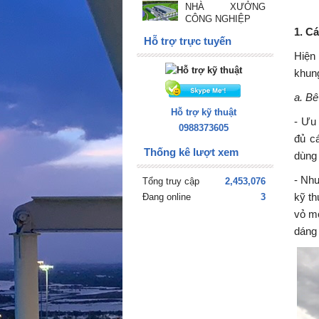
NHÀ XƯỞNG
CÔNG NGHIỆP
1. C
Hỗ trợ trực tuyến
Hiện
khung
a. Bê
Hỗ trợ kỹ thuật
- Ưu 
0988373605
đủ c
Thống kê lượt xem
dùng 
- Như
Tổng truy cập
2,453,076
kỹ th
Đang online
3
vỏ m
dáng 