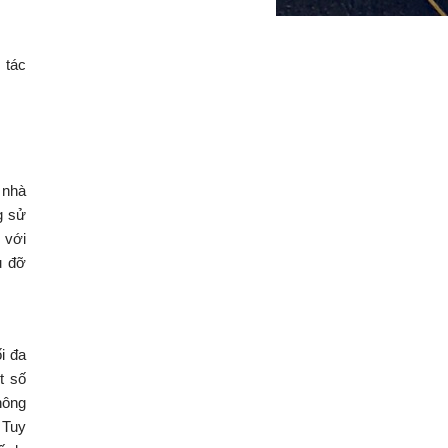
 tác
 nhà
g sử
 với
u đỡ
i đa
t số
hông
 Tuy