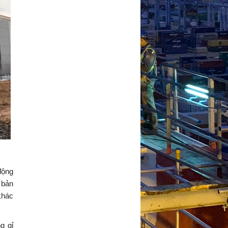
động
 bản
khác
g gỉ