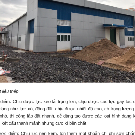
t liệu thép
điểm: Chịu được lực kéo tải trọng lớn, chịu được các lực gây tác 
dạng như lực xô, động đất, chịu được nhiệt độ cao, có trọng lượng
nhỏ, thi công lắp đặt nhanh, dễ dàng tạo được các loại hình dạng 
, kết cấu thanh mảnh nhưng cực kì bền chắt
ược điểm: Chịu lực nén kém, tốn thêm một khoản chi phí sơn chốn