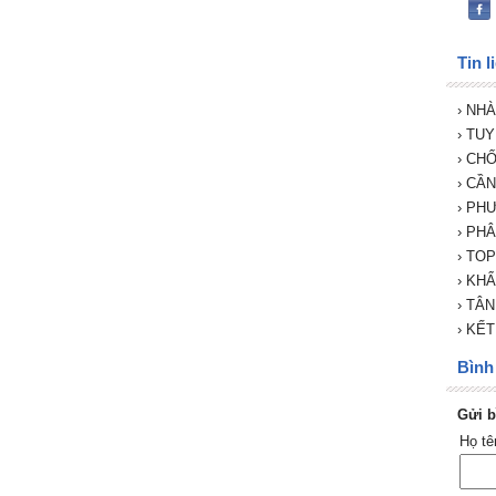
Tin l
› NH
› TU
› CH
› CẦ
› PH
› PH
› TO
› KH
› TÂ
› KẾ
Bình 
Gửi b
Họ t