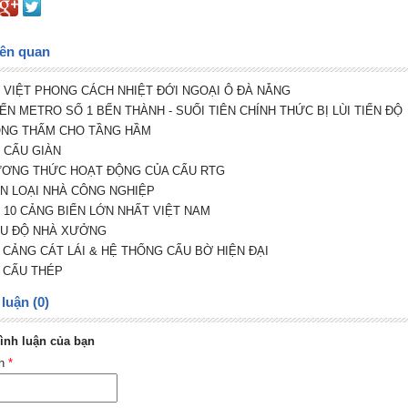
iên quan
À VIỆT PHONG CÁCH NHIỆT ĐỚI NGOẠI Ô ĐÀ NẴNG
YẾN METRO SỐ 1 BẾN THÀNH - SUỐI TIÊN CHÍNH THỨC BỊ LÙI TIẾN ĐỘ
ỐNG THẤM CHO TẦNG HẦM
N CẨU GIÀN
ƯƠNG THỨC HOẠT ĐỘNG CỦA CẨU RTG
ÂN LOẠI NHÀ CÔNG NGHIỆP
P 10 CẢNG BIỂN LỚN NHẤT VIỆT NAM
ẨU ĐỘ NHÀ XƯỞNG
N CẢNG CÁT LÁI & HỆ THỐNG CẨU BỜ HIỆN ĐẠI
T CẤU THÉP
luận (0)
ình luận của bạn
ên
*