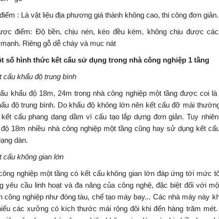
điểm : Là vật liệu địa phương giá thành không cao, thi công đơn giản.
ược điểm: Độ bền, chịu nén, kéo đều kém, không chịu được các
 mạnh. Riêng gỗ dễ cháy và mục nát
ột số hình thức kết cấu sử dụng trong nhà công nghiệp 1 tầng
t cấu khẩu độ trung bình
cấu khẩu độ 18m, 24m trong nhà công nghiệp một tầng được coi là
hẩu độ trung bình. Do khẩu độ không lớn nên kết cấu đỡ mái thườn
 kết cấu phang dạng dầm vì cấu tạo lắp dựng đơn giản. Tuy nhiên
 độ 18m nhiều nhà công nghiệp một tầng cũng hay sử dụng kết cấ
dạng dàn.
t cấu không gian lớn
công nghiệp một tầng có kết cấu không gian lớn đáp ứng tới mức tố
g yêu cầu linh hoạt và đa năng của công nghệ, đặc biệt đối với mộ
h công nghiệp như đóng tàu, chế tạo máy bay... Các nhà máy này k
thiếu các xưởng có kích thước mái rộng đôi khi đến hàng trăm mét.