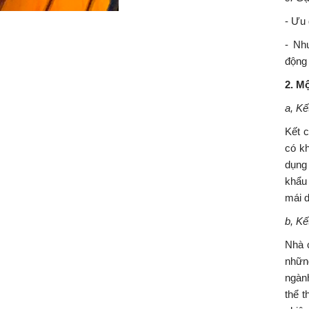
- Ưu 
- Nh
động
2. M
a, Kế
Kết 
có k
dụng
khẩu
mái 
b, Kế
Nhà 
nhữn
ngàn
thể 