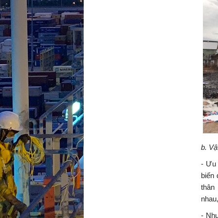
b. Vậ
- Ưu 
biến 
thân 
nhau
- Nh