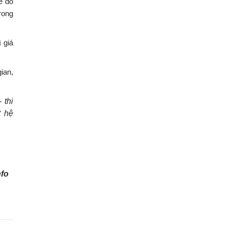
ế do
rong
 giá
ian,
- thi
t hệ
fo