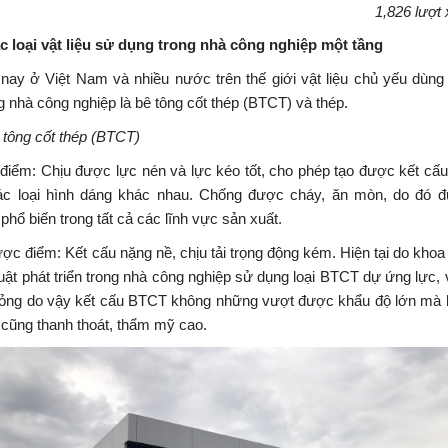
1,826 lượt
ác loại vật liệu sử dụng trong nhà công nghiệp một tầng
 nay ở Việt Nam và nhiều nước trên thế giới vật liệu chủ yếu dùng
 nhà công nghiệp là bê tông cốt thép (BTCT) và thép.
 tông cốt thép (BTCT)
điểm: Chịu được lực nén và lực kéo tốt, cho phép tạo được kết cấu
ác loại hình dáng khác nhau. Chống được cháy, ăn mòn, do đó 
phổ biến trong tất cả các lĩnh vực sản xuất.
ợc điểm: Kết cấu nặng nề, chịu tải trọng động kém. Hiện tại do khoa
uật phát triển trong nhà công nghiệp sử dụng loại BTCT dự ứng lực,
ỏng do vậy kết cấu BTCT không những vượt được khẩu độ lớn mà 
cũng thanh thoát, thẩm mỹ cao.