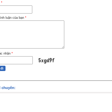
l
*
ình luận của bạn
*
ác nhận
*
chuyên: