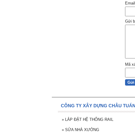
Emai
Gửi b
Mã x
CÔNG TY XÂY DỰNG CHÂU TUẤN 
»
LẮP ĐẶT HỆ THỐNG RAIL
»
SỬA NHÀ XƯỞNG