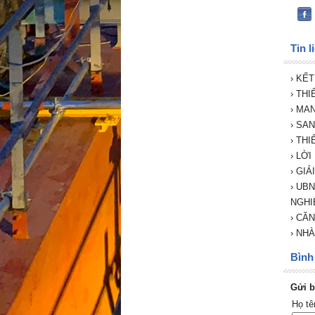
Tin l
› KẾ
› TH
› MA
› SA
› TH
› LỜ
› GI
› UB
NGHI
› CĂ
› NH
Bình 
Gửi b
Họ t