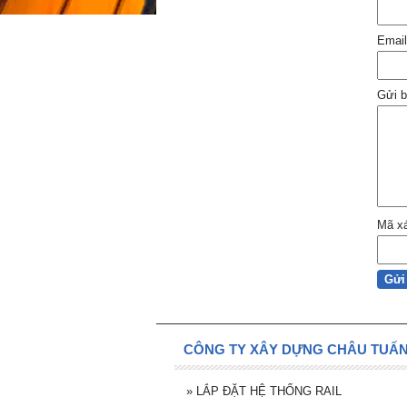
Emai
Gửi b
Mã x
CÔNG TY XÂY DỰNG CHÂU TUẤN 
»
LẮP ĐẶT HỆ THỐNG RAIL