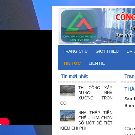
TRANG CHỦ
GIỚI THIỆU
DV 
TIN TỨC
LIÊN HỆ
Tin mới nhất
Tran
THI CÔNG XÂY
THÀ
DỰNG NHÀ
XƯỞNG TRỌN
Sau 
GÓI
Bình 
NHÀ THÉP TIỀN
CHẾ - LỰA CHỌN
SỐ MỘT ĐỂ TIẾT
KIỆM CHI PHÍ
Cầu s