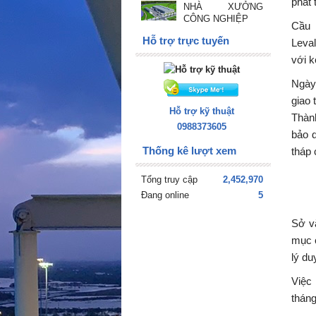
phát
NHÀ XƯỞNG
CÔNG NGHIỆP
Cầu 
Hỗ trợ trực tuyến
Leval
với k
Ngày
giao 
Hỗ trợ kỹ thuật
Thàn
0988373605
bảo 
Thống kê lượt xem
tháp
Tổng truy cập
2,452,970
Đang online
5
Sở vă
mục 
lý du
Việc
tháng