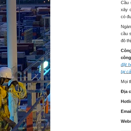
Cầu 
xây 
có đ
Ngàn
cầu s
đô th
Côn
côn
đặt h
tại c
Mọi t
Địa c
Hotl
Emai
Webs