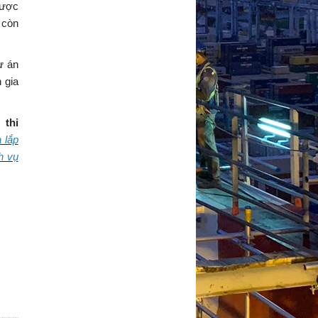
được
 còn
ự án
 gia
-
thi
 lắp
h vụ