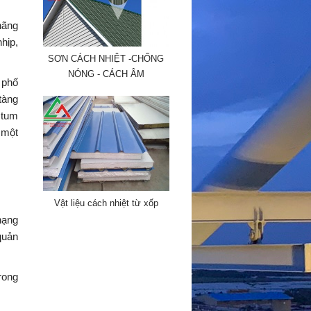
hãng
hịp,
SƠN CÁCH NHIỆT -CHỐNG
NÓNG - CÁCH ÂM
 phố
 tàng
 tum
 một
Vật liệu cách nhiệt từ xốp
hạng
quản
rong