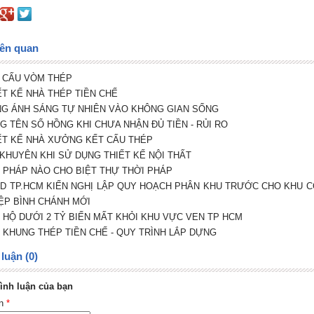
iên quan
T CẤU VÒM THÉP
IẾT KẾ NHÀ THÉP TIỀN CHẾ
NG ÁNH SÁNG TỰ NHIÊN VÀO KHÔNG GIAN SỐNG
NG TÊN SỔ HỒNG KHI CHƯA NHẬN ĐỦ TIỀN - RỦI RO
IẾT KẾ NHÀ XƯỞNG KẾT CẤU THÉP
I KHUYÊN KHI SỬ DỤNG THIẾT KẾ NỘI THẤT
ẢI PHÁP NÀO CHO BIỆT THỰ THỜI PHÁP
ND TP.HCM KIẾN NGHỊ LẬP QUY HOẠCH PHÂN KHU TRƯỚC CHO KHU 
ỆP BÌNH CHÁNH MỚI
N HỘ DƯỚI 2 TỶ BIẾN MẤT KHỎI KHU VỰC VEN TP HCM
À KHUNG THÉP TIỀN CHẾ - QUY TRÌNH LẮP DỰNG
luận (0)
ình luận của bạn
ên
*