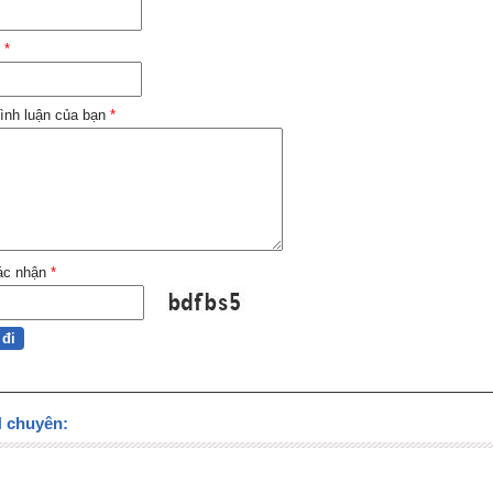
l
*
ình luận của bạn
*
ác nhận
*
chuyên: