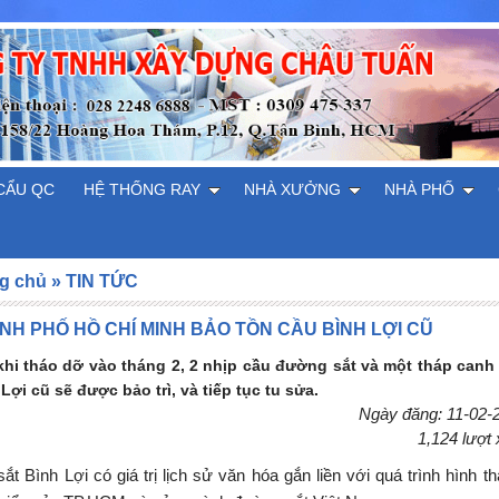
CẨU QC
HỆ THỐNG RAY
NHÀ XƯỞNG
NHÀ PHỐ
g chủ
»
TIN TỨC
NH PHỐ HỒ CHÍ MINH BẢO TỒN CẦU BÌNH LỢI CŨ
khi tháo dỡ vào tháng 2, 2 nhịp cầu đường sắt và một tháp canh
Lợi cũ sẽ được bảo trì, và tiếp tục tu sửa.
Ngày đăng: 11-02-
1,124 lượt
ắt Bình Lợi có giá trị lịch sử văn hóa gắn liền với quá trình hình th