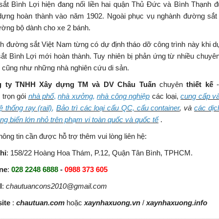
sắt Bình Lợi hiện đang nối liền hai quận Thủ Đức và Bình Thạnh 
dựng hoàn thành vào năm 1902. Ngoài phục vụ nghành đường sắt
ường bộ dành cho xe 2 bánh.
h đường sắt Việt Nam từng có dự định tháo dỡ công trình này khi d
ắt Bình Lợi mới hoàn thành. Tuy nhiên bị phản ứng từ nhiều chuyên
ị cũng như những nhà nghiên cứu di sản.
g ty TNHH Xây dựng TM và DV Châu
Tuấn
chuyên
thiết kế
g
trọn gói
nhà phố
,
nhà xưởng
,
nhà công nghiệp
các loại,
cung cấp và
ệ thống ray (rail)
,
Bảo trì các loại cẩu QC, cẩu container
, và
các dịc
ảng biển lớn nhỏ trên phạm vi toàn quốc và quốc tế
.
hông tin cần được hỗ trợ thêm vui lòng liên hệ:
hỉ
: 158/22 Hoàng Hoa Thám, P.12, Quận Tân Bình, TPHCM.
ine
:
028 2248 6888
-
0988 373 605
l
:
chautuancons2010@gmail.com
ite
:
chautuan.com
hoặc
xaynhaxuong.vn
/
xaynhaxuong.info