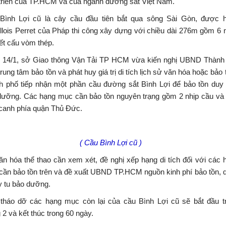
 triển của TP.HCM và của ngành đường sắt Việt Nam.
Bình Lợi cũ là cây cầu đầu tiên bắt qua sông Sài Gòn, được 
llois Perret của Pháp thi công xây dựng với chiều dài 276m gồm 6 n
ết cấu vòm thép.
 14/1, sở Giao thông Vận Tải TP HCM vừa kiến nghị UBND Thành
trung tâm bảo tồn và phát huy giá trị di tích lịch sử văn hóa hoặc bảo
h phố tiếp nhận một phần cầu đường sắt Bình Lợi để bảo tồn duy
dưỡng. Các hạng mục cần bảo tồn nguyên trạng gồm 2 nhịp cầu và
 canh phía quận Thủ Đức.
( Cầu Bình Lợi cũ )
n hóa thể thao cần xem xét, đề nghị xếp hạng di tích đối với các 
cần bảo tồn trên và đề xuất UBND TP.HCM nguồn kinh phí bảo tồn, 
y tu bảo dưỡng.
 tháo dỡ các hạng mục còn lại của cầu Bình Lợi cũ sẽ bắt đầu t
 2 và kết thúc trong 60 ngày.